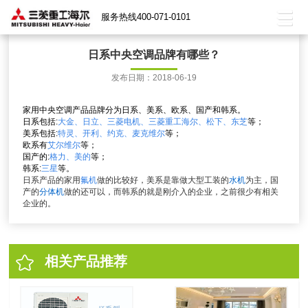
服务热线400-071-0101
日系中央空调品牌有哪些？
发布日期：2018-06-19
家用中央空调
产品品牌
分为日系、
美系
、欧系、国产和韩系。
日系包括:
大金、
日立
、
三菱电机
、
三菱重工
海尔
、
松下
、东芝
等；
美系包括:
特灵、开利、约克、
麦克维尔
等；
欧系有
艾尔维尔
等；
国产的:
格力
、美的
等；
韩系:
三星
等。
日系产品的家用
氟机
做的比较好，美系是靠做大型工装的
水机
为主，国
产的
分体机
做的还可以，而韩系的就是刚介入的企业，之前很少有相关
企业的。
相关产品推荐