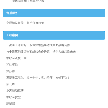
德国福莱施：车载净化器
售后服务
空调清洗保养
售后保修政策
工程案例
三菱重工海尔与山东旭辉银盛泰达成全面战略合作
与中建三局签订全面战略合作协议，携手共筑品质未来！
中欧金茂悦三期
和达玺悦
温莎郡
三菱重工海尔，海岸十年，实力坚守，岿然不动！
依云谷
龙湖锦璘原著
中欧金贸墅
翡翠郡